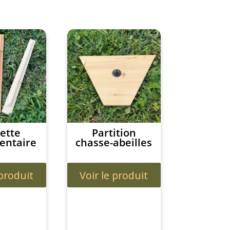
Ce
produit
a
plusieurs
variations.
Les
options
peuvent
ette
Partition
entaire
chasse-abeilles
être
choisies
sur
 produit
Voir le produit
la
page
du
produit