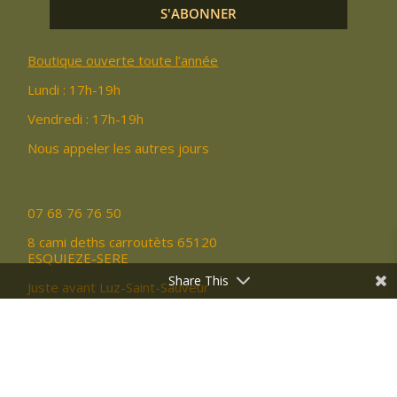
S'ABONNER
Boutique ouverte toute l’année
Lundi : 17h-19h
Vendredi : 17h-19h
Nous appeler les autres jours
07 68 76 76 50
8 cami deths carroutèts 65120
ESQUIEZE-SERE
Share This
Juste avant Luz-Saint-Sauveur